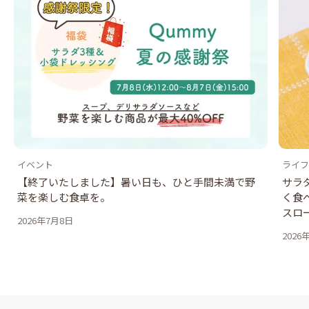
イベント
ライフ
【終了いたしました】暑い日も、ひと手間未満で野
サラ
菜を楽しむ食卓を。
く食
スロ
2026年7月8日
2026