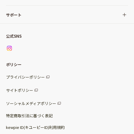
サラダ
Qummy(キユーミー)について
サポート
Qummy便り
Qummyの食卓提案
ご利用ガイド
すべてのサラダ
公式SNS
ニュース
お問い合わせ
サラダセット
調味料
レシピ
パッケージサラダ
ポリシー
トッピング
すべての調味料
惣菜サラダ
プライバシーポリシー
スープ
マヨネーズ・ドレッシング
サイトポリシー
パスタソース
その他
ソーシャルメディアポリシー
サステナブルフード
特定商取引法に基づく表記
ベビー・幼児食
kewpie ID(キユーピーID)利用規約