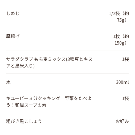
しめじ
1/2袋（約
75g）
厚揚げ
1枚（約
150g）
サラダクラブ もち麦ミックス(3種豆とキヌ
1袋
アと黒米入り)
水
300ml
キユーピー３分クッキング 野菜をたべよ
1袋
う！和風スープの素
粗びき黒こしょう
お好み