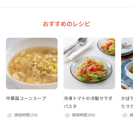
おすすめのレシピ
中華風コーンスープ
冷凍トマトの冷製サラダ
かぼ
パスタ
たマ
調理時間15分
調理時間20分
調