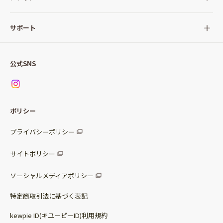
サラダ
Qummy(キユーミー)について
サポート
Qummy便り
Qummyの食卓提案
ご利用ガイド
すべてのサラダ
公式SNS
ニュース
お問い合わせ
サラダセット
調味料
レシピ
パッケージサラダ
ポリシー
トッピング
すべての調味料
惣菜サラダ
プライバシーポリシー
スープ
マヨネーズ・ドレッシング
サイトポリシー
パスタソース
その他
ソーシャルメディアポリシー
サステナブルフード
特定商取引法に基づく表記
ベビー・幼児食
kewpie ID(キユーピーID)利用規約