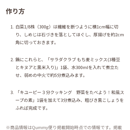
作り方
1.
白菜1/8株（300g）は繊維を断つように横1cm幅に切
り、しめじは石づきを落としてほぐし、厚揚げを約2cm
角に切っておきます。
2.
鍋にこれらと、「サラダクラブ もち麦ミックス(3種豆
とキヌアと黒米入り)」1袋、水300mlを入れて煮立た
せ、弱めの中火で約5分煮込みます。
3.
「キユーピー３分クッキング 野菜をたべよう！和風ス
ープの素」1袋を加えて3分煮込み、粗びき黒こしょうを
ふれば完成です。
商品情報はQummy便り掲載開始時点での情報です。掲載