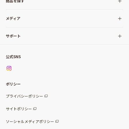
商品を探す
全ての商品
メディア
サラダ
Qummy(キユーミー)について
サポート
Qummy便り
Qummyの食卓提案
ご利用ガイド
すべてのサラダ
公式SNS
ニュース
お問い合わせ
サラダセット
調味料
レシピ
パッケージサラダ
ポリシー
トッピング
すべての調味料
惣菜サラダ
プライバシーポリシー
スープ
マヨネーズ・ドレッシング
サイトポリシー
パスタソース
その他
ソーシャルメディアポリシー
サステナブルフード