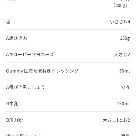
（300g）
塩
小さじ1/4
A鶏ひき肉
150g
Aキユーピーマヨネーズ
大さじ2
Qummy 国産たまねぎドレッシング
50ml
A粗びき黒こしょう
少々
B牛乳
150ml
B薄力粉
大さじ1と1/2