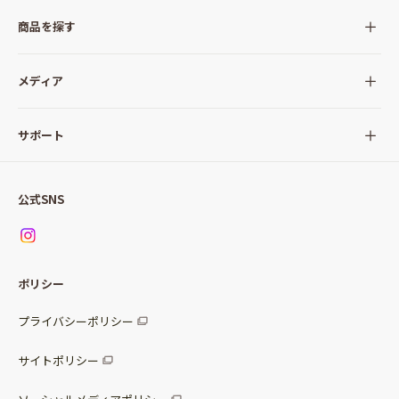
商品を探す
全ての商品
メディア
サラダ
Qummy(キユーミー)について
サポート
Qummy便り
Qummyの食卓提案
ご利用ガイド
すべてのサラダ
公式SNS
ニュース
お問い合わせ
サラダセット
調味料
レシピ
パッケージサラダ
ポリシー
トッピング
すべての調味料
惣菜サラダ
プライバシーポリシー
スープ
マヨネーズ・ドレッシング
サイトポリシー
パスタソース
その他