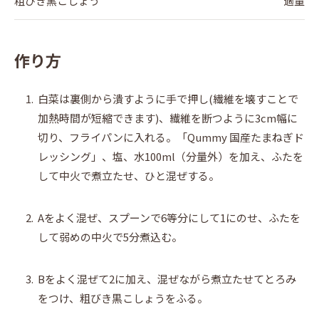
粗びき黒こしょう
適量
作り方
1.
白菜は裏側から潰すように手で押し(繊維を壊すことで
加熱時間が短縮できます)、繊維を断つように3cm幅に
切り、フライパンに入れる。「Qummy 国産たまねぎド
レッシング」、塩、水100ml（分量外）を加え、ふたを
して中火で煮立たせ、ひと混ぜする。
2.
Aをよく混ぜ、スプーンで6等分にして1にのせ、ふたを
して弱めの中火で5分煮込む。
3.
Bをよく混ぜて2に加え、混ぜながら煮立たせてとろみ
をつけ、粗びき黒こしょうをふる。