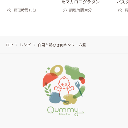
たマカロニグラタン
パス
調理時間15分
調理時間30分
調
TOP
レシピ
白菜と鶏ひき肉のクリーム煮