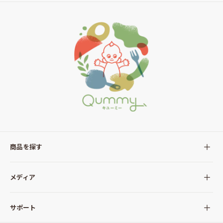
商品を探す
全ての商品
メディア
サラダ
Qummy(キユーミー)について
サポート