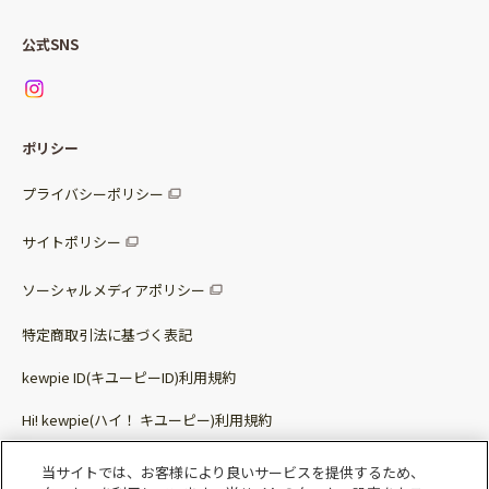
Qummy便り
Qummyの食卓提案
ご利用ガイド
すべてのサラダ
公式SNS
ニュース
お問い合わせ
サラダセット
調味料
レシピ
パッケージサラダ
ポリシー
トッピング
すべての調味料
惣菜サラダ
プライバシーポリシー
スープ
マヨネーズ・ドレッシング
サイトポリシー
パスタソース
その他
ソーシャルメディアポリシー
サステナブルフード
特定商取引法に基づく表記
ベビー・幼児食
kewpie ID(キユーピーID)利用規約
Hi! kewpie(ハイ！ キユーピー)利用規約
その他（カレーなど）
Qummy(キユーミー)利用規約​
当サイトでは、お客様により良いサービスを提供するため、