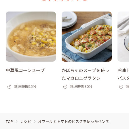
中華風コーンスープ
かぼちゃのスープを使っ
冷凍
たマカロニグラタン
パス
調理時間15分
調理時間30分
調
TOP
レシピ
オマールとトマトのビスクを使ったペンネ