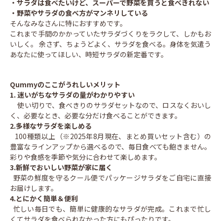
・サラダは食べたいけど、スーパーで野菜を買うと食べきれない
・野菜やサラダの食べ方がマンネリしている
そんなみなさんに特におすすめです。
これまで手間のかかっていたサラダづくりをラクして、しかもお
いしく。 余さず、ちょうどよく、サラダを食べる。身体を気遣う
あなたに使ってほしい、時短サラダの新定番です。
Qummyのここがうれしいメリット
1
.
迷いがちなサラダの量がわかりやすい
使い切りで、食べきりのサラダセットなので、ロスなくおいし
く、必要なとき、必要な分だけ食べることができます。
2.多様なサラダを楽しめる
100種類以上（※2025年8月現在、まとめ買いセット含む）の
豊富なラインアップから選べるので、毎日食べても飽きません。
彩りや食感を季節や気分に合わせて楽しめます。
3.新鮮でおいしい野菜が家に届く
野菜の鮮度を守るクール便でパッケージサラダをご自宅に直接
お届けします。
4.とにかく簡単＆便利
忙しい毎日でも、簡単に健康的なサラダが完成。これまで忙し
くてサラダを食べられなかった方にもぴったりです。