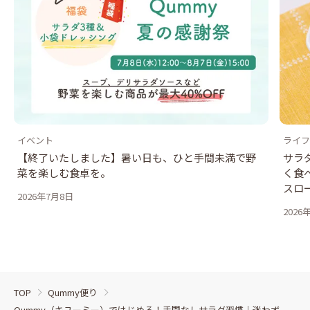
イベント
ライフ
【終了いたしました】暑い日も、ひと手間未満で野
サラ
菜を楽しむ食卓を。
く食
スロ
2026年7月8日
2026
TOP
Qummy便り
Qummy（キユーミー）ではじめる！手間なしサラダ習慣｜迷わず