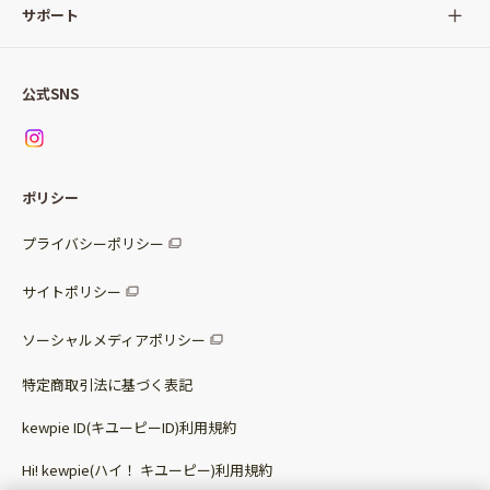
サラダ
Qummy(キユーミー)について
サポート
Qummy便り
Qummyの食卓提案
ご利用ガイド
すべてのサラダ
公式SNS
ニュース
お問い合わせ
サラダセット
調味料
レシピ
パッケージサラダ
ポリシー
トッピング
すべての調味料
惣菜サラダ
プライバシーポリシー
スープ
マヨネーズ・ドレッシング
サイトポリシー
パスタソース
その他
ソーシャルメディアポリシー
サステナブルフード
特定商取引法に基づく表記
ベビー・幼児食
kewpie ID(キユーピーID)利用規約
Hi! kewpie(ハイ！ キユーピー)利用規約
その他（カレーなど）