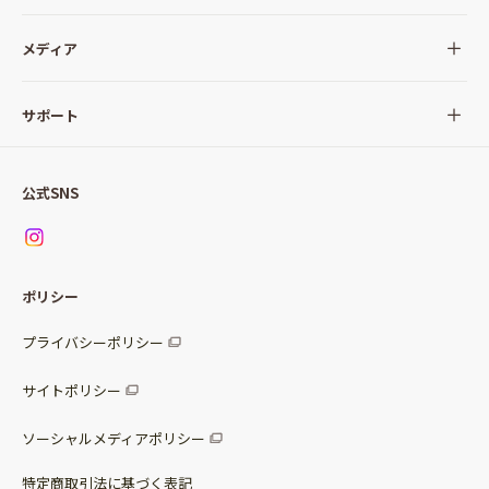
全ての商品
メディア
サラダ
Qummy(キユーミー)について
サポート
Qummy便り
Qummyの食卓提案
ご利用ガイド
すべてのサラダ
公式SNS
ニュース
お問い合わせ
サラダセット
調味料
レシピ
パッケージサラダ
ポリシー
トッピング
すべての調味料
惣菜サラダ
プライバシーポリシー
スープ
マヨネーズ・ドレッシング
サイトポリシー
パスタソース
その他
ソーシャルメディアポリシー
サステナブルフード
特定商取引法に基づく表記