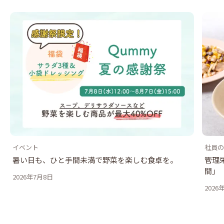
イベント
社員の
暑い日も、ひと手間未満で野菜を楽しむ食卓を。
管理
間」
2026年7月8日
2026