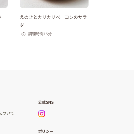
タ
えのきとカリカリベーコンのサラ
トマトを冷凍！
ダ
香る、トマトそ
調理時間15分
公式SNS
)について
ポリシー