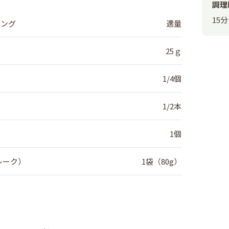
調理
15分
シング
適量
25ｇ
1/4個
1/2本
1個
レーク）
1袋（80g）