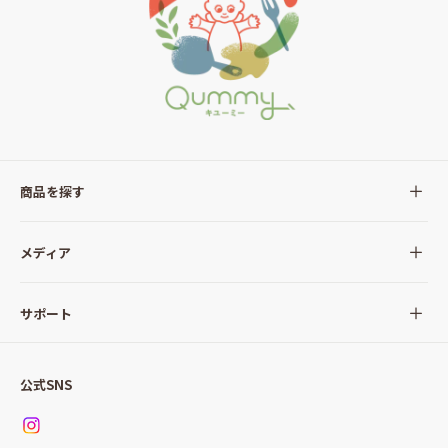
商品を探す
全ての商品
メディア
サラダ
Qummy(キユーミー)について
サポート
Qummy便り
Qummyの食卓提案
ご利用ガイド
すべてのサラダ
公式SNS
ニュース
お問い合わせ
サラダセット
調味料