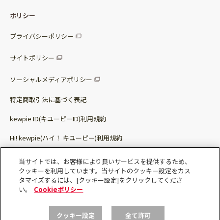
レシピ
パッケージサラダ
ポリシー
トッピング
すべての調味料
惣菜サラダ
プライバシーポリシー
スープ
マヨネーズ・ドレッシング
サイトポリシー
パスタソース
その他
ソーシャルメディアポリシー
サステナブルフード
特定商取引法に基づく表記
ベビー・幼児食
kewpie ID(キユーピーID)利用規約
Hi! kewpie(ハイ！ キユーピー)利用規約
その他（カレーなど）
Qummy(キユーミー)利用規約​
当サイトでは、お客様により良いサービスを提供するため、
クッキーを利用しています。当サイトのクッキー設定をカス
タマイズするには、[クッキー設定]をクリックしてくださ
い。
Cookieポリシー
れんこんを加えて！レンズ豆の甘辛サラ
完売しました
ダセット(2～3人前) Qummy
クッキー設定
全て許可