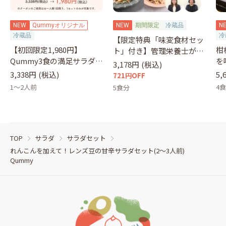
NEW
Qummyオリジナル
NEW
期間限定
冷蔵品
N
冷蔵品
冷
【限定特典「味変食材セッ
【初回限定1,980円】
柑
ト」付き】管理栄養士が選
Qummy3食の満足サラダセ
を
ぶサラダ
3,178円
(税込)
ット（クーポンコード：
&
3,338円
(税込)
5,
721円OFF
otameshi）
1～2人前
4
5食分
TOP
サラダ
サラダセット
れんこんを加えて！レンズ豆の甘辛サラダセット(2～3人前)
Qummy