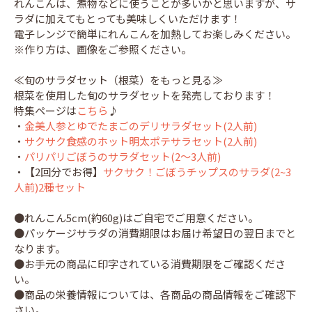
れんこんは、煮物などに使うことが多いかと思いますが、サ
ラダに加えてもとっても美味しくいただけます！
電子レンジで簡単にれんこんを加熱してお楽しみください。
※作り方は、画像をご参照ください。
≪旬のサラダセット（根菜）をもっと見る≫
根菜を使用した旬のサラダセットを発売しております！
特集ページは
こちら
♪
・
金美人参とゆでたまごのデリサラダセット(2人前)
・
サクサク食感のホット明太ポテサラセット(2人前)
・
パリパリごぼうのサラダセット(2～3人前)
・【2回分でお得】
サクサク！ごぼうチップスのサラダ(2~3
人前)2種セット
●れんこん5cm(約60g)はご自宅でご用意ください。
●パッケージサラダの消費期限はお届け希望日の翌日までと
なります。
●お手元の商品に印字されている消費期限をご確認くださ
い。
●商品の栄養情報については、各商品の商品情報をご確認下
さい。