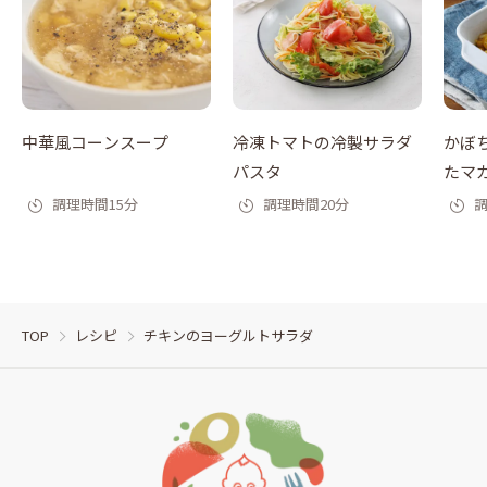
中華風コーンスープ
冷凍トマトの冷製サラダ
かぼ
パスタ
たマ
調理時間15分
調理時間20分
調
TOP
レシピ
チキンのヨーグルトサラダ