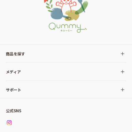
商品を探す
全ての商品
メディア
サラダ
Qummy(キユーミー)について
サポート
Qummy便り
Qummyの食卓提案
ご利用ガイド
すべてのサラダ
公式SNS
ニュース
お問い合わせ
サラダセット
調味料