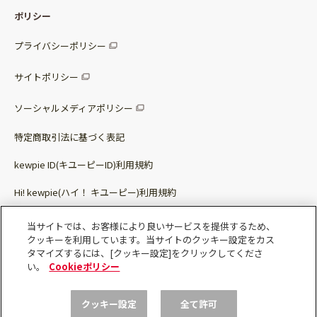
レシピ
パッケージサラダ
ポリシー
トッピング
すべての調味料
惣菜サラダ
プライバシーポリシー
スープ
マヨネーズ・ドレッシング
サイトポリシー
パスタソース
その他
ソーシャルメディアポリシー
サステナブルフード
特定商取引法に基づく表記
ベビー・幼児食
kewpie ID(キユーピーID)利用規約
Hi! kewpie(ハイ！ キユーピー)利用規約
その他（カレーなど）
Qummy(キユーミー)利用規約​
当サイトでは、お客様により良いサービスを提供するため、
クッキーを利用しています。当サイトのクッキー設定をカス
タマイズするには、[クッキー設定]をクリックしてくださ
い。
Cookieポリシー
クッキー設定
全て許可
Copyright © Kewpie Corporation All rights reserved.