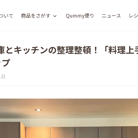
について
商品をさがす
Qummy便り
ニュース
レ
庫とキッチンの整理整頓！「料理上
ップ
1日