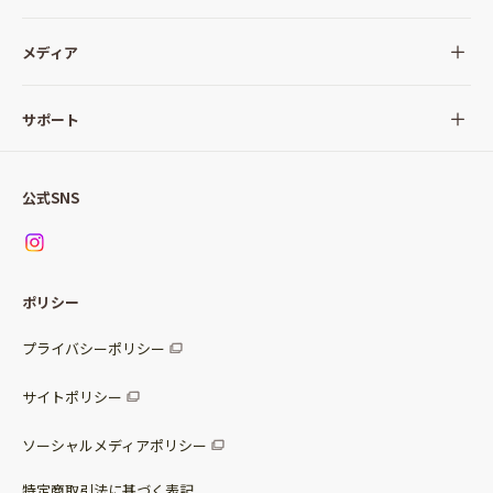
全ての商品
メディア
サラダ
Qummy(キユーミー)について
サポート
Qummy便り
Qummyの食卓提案
ご利用ガイド
すべてのサラダ
公式SNS
ニュース
お問い合わせ
サラダセット
調味料
レシピ
パッケージサラダ
ポリシー
トッピング
すべての調味料
惣菜サラダ
プライバシーポリシー
スープ
マヨネーズ・ドレッシング
サイトポリシー
パスタソース
その他
ソーシャルメディアポリシー
サステナブルフード
特定商取引法に基づく表記