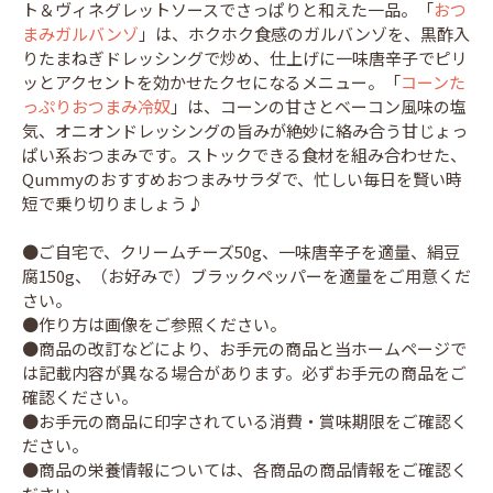
ト＆ヴィネグレットソースでさっぱりと和えた一品。「
おつ
まみガルバンゾ
」は、ホクホク食感のガルバンゾを、黒酢入
りたまねぎドレッシングで炒め、仕上げに一味唐辛子でピリ
ッとアクセントを効かせたクセになるメニュー。「
コーンた
っぷりおつまみ冷奴
」は、コーンの甘さとベーコン風味の塩
気、オニオンドレッシングの旨みが絶妙に絡み合う甘じょっ
ぱい系おつまみです。ストックできる食材を組み合わせた、
Qummyのおすすめおつまみサラダで、忙しい毎日を賢い時
短で乗り切りましょう♪
●ご自宅で、クリームチーズ50g、一味唐辛子を適量、絹豆
腐150g、（お好みで）ブラックペッパーを適量をご用意くだ
さい。
●作り方は画像をご参照ください。
●商品の改訂などにより、お手元の商品と当ホームページで
は記載内容が異なる場合があります。必ずお手元の商品をご
確認ください。
●お手元の商品に印字されている消費・賞味期限をご確認く
ださい。
●商品の栄養情報については、各商品の商品情報をご確認く