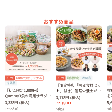
おすすめ商品
NEW
Qummyオリジナル
NEW
期間限定
冷蔵品
N
冷蔵品
冷
【限定特典「味変食材セッ
【初回限定1,980円】
柑
ト」付き】管理栄養士が選
Qummy3食の満足サラダセ
を
ぶサラダ
3,178円
(税込)
ット（クーポンコード：
&
3,338円
(税込)
5,
721円OFF
otameshi）
1～2人前
4
5食分