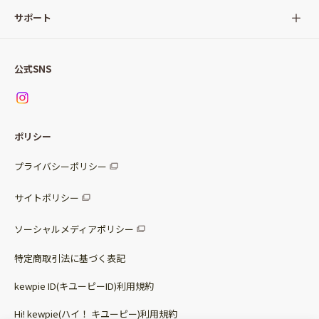
サラダ
Qummy(キユーミー)について
サポート
Qummy便り
Qummyの食卓提案
ご利用ガイド
すべてのサラダ
公式SNS
ニュース
お問い合わせ
サラダセット
調味料
レシピ
パッケージサラダ
ポリシー
トッピング
すべての調味料
惣菜サラダ
プライバシーポリシー
スープ
マヨネーズ・ドレッシング
サイトポリシー
パスタソース
その他
ソーシャルメディアポリシー
サステナブルフード
特定商取引法に基づく表記
ベビー・幼児食
kewpie ID(キユーピーID)利用規約
Hi! kewpie(ハイ！ キユーピー)利用規約
その他（カレーなど）