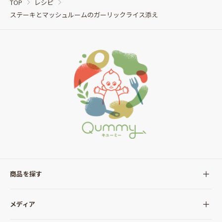
TOP
レシピ
ステーキとマッシュルームのガーリックライス添え
商品を探す
全ての商品
メディア