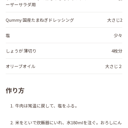
ーザーサラダ用
Qummy 国産たまねぎドレッシング
大さじ2
塩
少々
しょうが 薄切り
4枚分
オリーブオイル
大さじ２
作り方
1.
牛肉は常温に戻して、塩をふる。
2.
米をといで炊飯器にいれ、水180mlを注ぐ。おろしにん