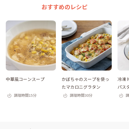
おすすめのレシピ
中華風コーンスープ
かぼちゃのスープを使っ
冷凍
たマカロニグラタン
パス
調理時間15分
調理時間30分
調