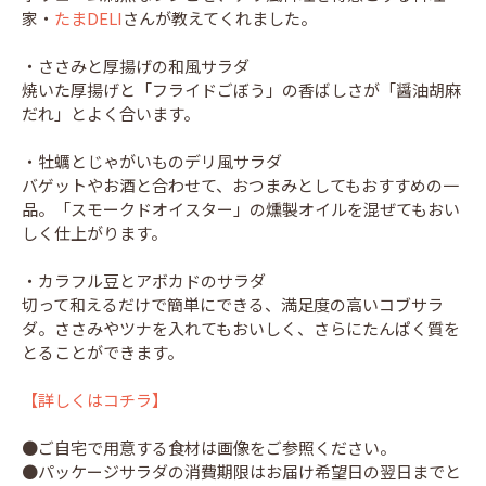
家・
たまDELI
さんが教えてくれました。
・ささみと厚揚げの和⾵サラダ
焼いた厚揚げと「フライドごぼう」の香ばしさが「醤油胡麻
だれ」とよく合います。
・牡蠣とじゃがいものデリ⾵サラダ
バゲットやお酒と合わせて、おつまみとしてもおすすめの一
品。「スモークドオイスター」の燻製オイルを混ぜてもおい
しく仕上がります。
・カラフル⾖とアボカドのサラダ
切って和えるだけで簡単にできる、満足度の高いコブサラ
ダ。ささみやツナを入れてもおいしく、さらにたんぱく質を
とることができます。
【詳しくはコチラ】
●ご自宅で用意する食材は画像をご参照ください。
●パッケージサラダの消費期限はお届け希望日の翌日までと