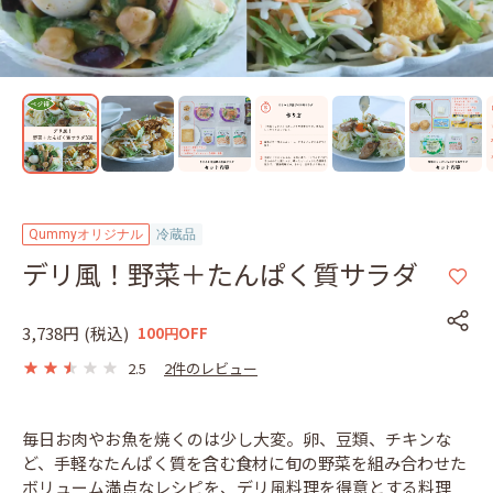
Qummyオリジナル
冷蔵品
デリ風！野菜＋たんぱく質サラダ
3,738円
(税込)
100円OFF
2.5
2件のレビュー
毎日お肉やお魚を焼くのは少し大変。卵、豆類、チキンな
ど、手軽なたんぱく質を含む食材に旬の野菜を組み合わせた
ボリューム満点なレシピを、デリ風料理を得意とする料理