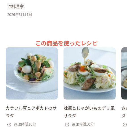
#料理家
2026年3月17日
この商品を使ったレシピ
カラフル⾖とアボカドのサ
牡蠣とじゃがいものデリ風
さ
ラダ
サラダ
ダ
調理時間10分
調理時間10分