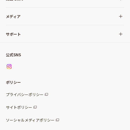
全ての商品
メディア
サラダ
Qummy(キユーミー)について
サポート
Qummy便り
Qummyの食卓提案
ご利用ガイド
すべてのサラダ
公式SNS
ニュース
お問い合わせ
サラダセット
調味料
レシピ
パッケージサラダ
ポリシー
トッピング
すべての調味料
惣菜サラダ
プライバシーポリシー
スープ
マヨネーズ・ドレッシング
サイトポリシー
パスタソース
その他
ソーシャルメディアポリシー
サステナブルフード