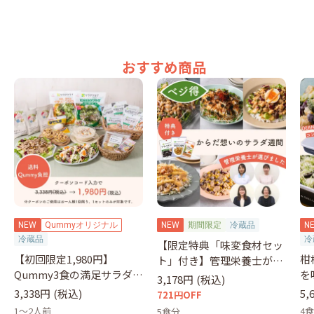
おすすめ商品
NEW
Qummyオリジナル
NEW
期間限定
冷蔵品
N
冷蔵品
冷
【限定特典「味変食材セッ
【初回限定1,980円】
柑
ト」付き】管理栄養士が選
Qummy3食の満足サラダセ
を
ぶサラダ
3,178円
(税込)
ット（クーポンコード：
&
3,338円
(税込)
5,
721円OFF
otameshi）
1～2人前
4
5食分