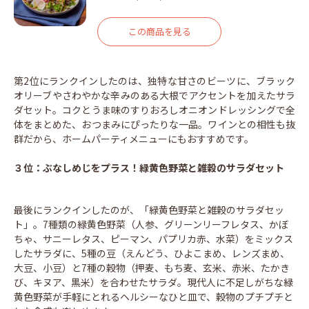
この商品を見る
第2位にランクインしたのは、独特な甘さのビーツに、ブラック
オリーブやさわやかな辛みのある大根でアクセントを加えたサラ
ダセット。コクとうま味のすりおろしオニオンドレッシングで全
体をまとめた、おつまみにぴったりな一品。ワインとの相性も抜
群だから、ホームパーティメニューにもおすすめです。
３位：ぶなしめじをプラス！緑黄色野菜と雑穀のサラダセット
最後にランクインしたのが、「緑黄色野菜と雑穀のサラダセッ
ト」。7種類の緑黄色野菜（人参、グリーンリーフレタス、かぼ
ちゃ、サニーレタス、ピーマン、パプリカ赤、水菜）をミックス
したサラダに、5種の豆（えんどう、ひよこまめ、レンズまめ、
大豆、小豆）と7種の穀物（押麦、もち麦、玄米、赤米、たかき
び、キヌア、黒米）を合わせたサラダ。現代人に不足しがちな緑
黄色野菜が手軽にとれるヘルシーなひと皿で、穀物のプチプチと