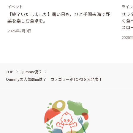
イベント
ライフ
【終了いたしました】暑い日も、ひと手間未満で野
サラ
菜を楽しむ食卓を。
く食
スロ
2026年7月8日
2026
TOP
Qummy便り
Qummyの人気商品は？ カテゴリー別TOP3を大発表！