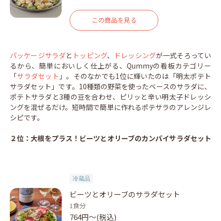
この商品を見る
パッケージサラダ
と
トッピング
、
ドレッシング
が一式そろってい
るから、簡単においしく仕上がる、Qummyの看板カテゴリー
「
サラダセット
」。そのなかでも1位に輝いたのは「明太ポテト
サラダセット」です。10種類の野菜を使ったベースのサラダに、
ポテトサラダと3種の豆を合わせ、ピリッと辛い明太子ドレッシ
ングを混ぜるだけ。短時間で簡単に作れるポテサラのアレンジレ
シピです。
２位：大根をプラス！ビーツとオリーブのカンパイサラダセット
冷蔵品
ビーツとオリーブのサラダセット
1食分
764円〜(税込)