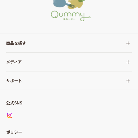
商品を探す
全ての商品
メディア
サラダ
Qummy(キユーミー)について
サポート
Qummy便り
Qummyの食卓提案
ご利用ガイド
すべてのサラダ
公式SNS
ニュース
お問い合わせ
サラダセット
調味料
レシピ
パッケージサラダ
ポリシー
トッピング
すべての調味料