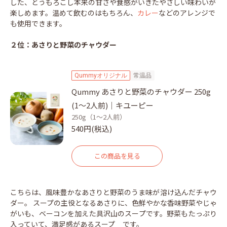
した、とうもろこし本来の甘さや食感がいきたやさしい味わいが
楽しめます。温めて飲むのはもちろん、
カレー
などのアレンジで
も使用できます。
２位：あさりと野菜のチャウダー
Qummyオリジナル
常温品
Qummy あさりと野菜のチャウダー 250g
(1～2人前)｜キユーピー
250g（1～2人前）
540円(税込)
この商品を見る
こちらは、風味豊かなあさりと野菜のうま味が溶け込んだチャウ
ダー。 スープの主役となるあさりに、色鮮やかな香味野菜やじゃ
がいも、ベーコンを加えた具沢山のスープです。野菜もたっぷり
入っていて、満足感があるスープ です。