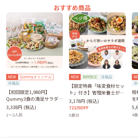
おすすめ商品
NEW
Qummyオリジナル
NEW
期間限定
冷蔵品
N
冷蔵品
冷
【限定特典「味変食材セッ
【初回限定1,980円】
柑
ト」付き】管理栄養士が選
Qummy3食の満足サラダセ
を
ぶサラダ
3,178円
(税込)
ット（クーポンコード：
&
3,338円
(税込)
5,
721円OFF
otameshi）
1～2人前
4
5食分