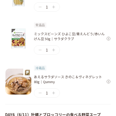
1
常温品
ミックスビーンズ ひよこ豆/青えんどう/赤いん
げん豆 50g｜サラダクラブ
1
冷蔵品
あえるサラダソース きのこ＆ヴィネグレット
80g｜Qummy
1
DAY6（6/11）牡蠣とブロッコリーの食べる野菜スープ