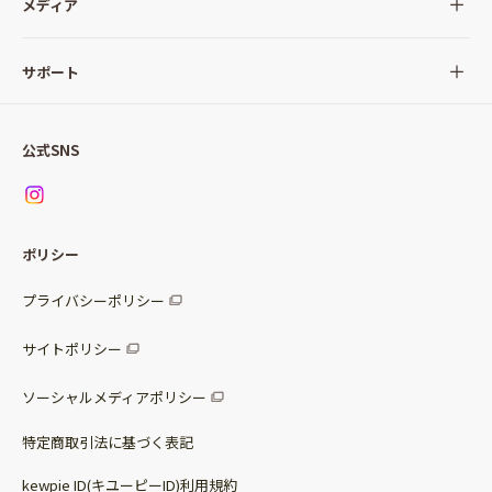
全ての商品
メディア
サラダ
Qummy(キユーミー)について
サポート
Qummy便り
Qummyの食卓提案
ご利用ガイド
すべてのサラダ
公式SNS
ニュース
お問い合わせ
サラダセット
調味料
レシピ
パッケージサラダ
ポリシー
トッピング
すべての調味料
惣菜サラダ
プライバシーポリシー
スープ
マヨネーズ・ドレッシング
サイトポリシー
パスタソース
その他
ソーシャルメディアポリシー
サステナブルフード
特定商取引法に基づく表記
ベビー・幼児食
kewpie ID(キユーピーID)利用規約