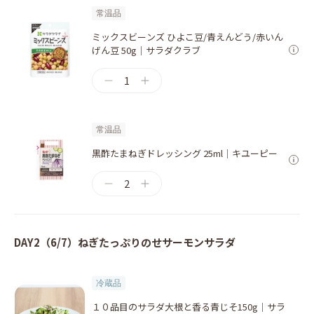
常温品
ミックスビーンズ ひよこ豆/青えんどう/赤いん
げん豆 50g｜サラダクラブ
1
常温品
黒酢たまねぎドレッシング 25ml｜キユーピー
2
DAY2（6/7）ねぎたっぷりのせサーモンサラダ
冷蔵品
１０品目のサラダ大根と香る青じそ150g｜サラ