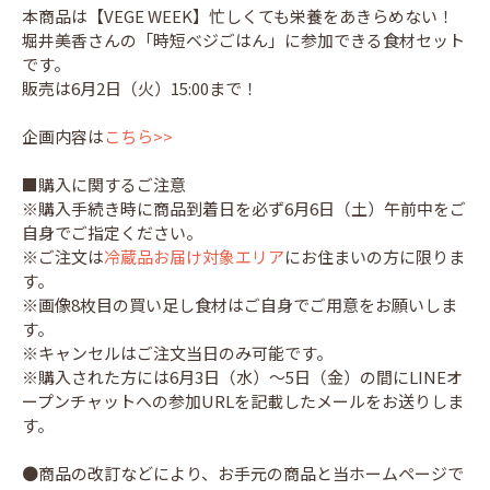
本商品は【VEGE WEEK】忙しくても栄養をあきらめない！
堀井美香さんの「時短ベジごはん」に参加できる食材セット
です。
販売は6月2日（火）15:00まで！
企画内容は
こちら>>
■購入に関するご注意
※購入手続き時に商品到着日を必ず6月6日（土）午前中をご
自身でご指定ください。
※ご注文は
冷蔵品お届け対象エリア
にお住まいの方に限りま
す。
※画像8枚目の買い足し食材はご自身でご用意をお願いしま
す。
※キャンセルはご注文当日のみ可能です。
※購入された方には6月3日（水）～5日（金）の間にLINEオ
ープンチャットへの参加URLを記載したメールをお送りしま
す。
●商品の改訂などにより、お手元の商品と当ホームページで