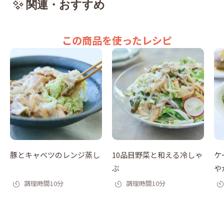
関連・おすすめ
この商品を使ったレシピ
豚とキャベツのレンジ蒸し
10品目野菜と和える冷しゃ
ケ
ぶ
や
調理時間10分
調理時間10分