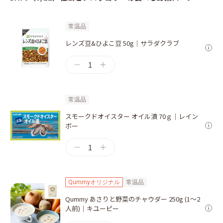
常温品
レンズ豆&ひよこ豆 50g｜サラダクラブ
1
常温品
スモークドオイスター オイル漬 70ｇ｜レイン
ボー
1
Qummyオリジナル
常温品
Qummy あさりと野菜のチャウダー 250g (1～2
人前)｜キユーピー