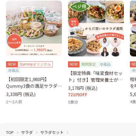
NEW
Qummyオリジナル
NEW
期間限定
冷蔵品
N
冷蔵品
冷
【限定特典「味変食材セッ
【初回限定1,980円】
柑
ト」付き】管理栄養士が選
Qummy3食の満足サラダセ
を
ぶサラダ
3,178円
(税込)
ット（クーポンコード：
&
3,338円
(税込)
5,
721円OFF
otameshi）
1～2人前
4
5食分
TOP
サラダ
サラダセット