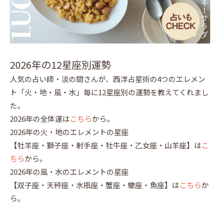
2026年の12星座別運勢
人気の占い師・淡の間さんが、西洋占星術の4つのエレメン
ト「火・地・風・水」毎に12星座別の運勢を教えてくれまし
た。
2026年の全体運は
こちら
から。
2026年の火・地のエレメントの星座
【牡羊座・獅子座・射手座・牡牛座・乙女座・山羊座】は
こ
ちら
から。
2026年の風・水のエレメントの星座
【双子座・天秤座・水瓶座・蟹座・蠍座・魚座】は
こちら
か
ら。