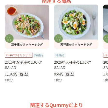
関連する商品
Qummyオリジナル
冷蔵品
冷蔵品
Q
2026年双子座のLUCKY
2026年天秤座のLUCKY
2
SALAD
SALAD
SA
1,192円
(税込)
956円
(税込)
1,
1食分
1食分
1
関連するQummyだより