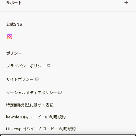
サラダ
Qummy(キユーミー)について
サポート
Qummy便り
Qummyの食卓提案
ご利用ガイド
すべてのサラダ
公式SNS
ニュース
お問い合わせ
サラダセット
調味料
レシピ
パッケージサラダ
ポリシー
トッピング
すべての調味料
惣菜サラダ
プライバシーポリシー
スープ
マヨネーズ・ドレッシング
サイトポリシー
パスタソース
その他
ソーシャルメディアポリシー
サステナブルフード
特定商取引法に基づく表記
ベビー・幼児食
kewpie ID(キユーピーID)利用規約
Hi! kewpie(ハイ！ キユーピー)利用規約
その他（カレーなど）