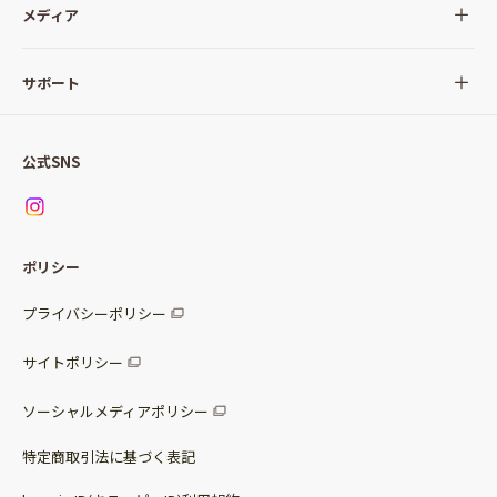
全ての商品
メディア
サラダ
Qummy(キユーミー)について
サポート
Qummy便り
Qummyの食卓提案
ご利用ガイド
すべてのサラダ
公式SNS
ニュース
お問い合わせ
サラダセット
調味料
レシピ
パッケージサラダ
ポリシー
トッピング
すべての調味料
惣菜サラダ
プライバシーポリシー
スープ
マヨネーズ・ドレッシング
サイトポリシー
パスタソース
その他
ソーシャルメディアポリシー
サステナブルフード
特定商取引法に基づく表記
ベビー・幼児食