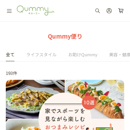
Qummy便り
全て
ライフスタイル
お助けQummy
美容・健
193件