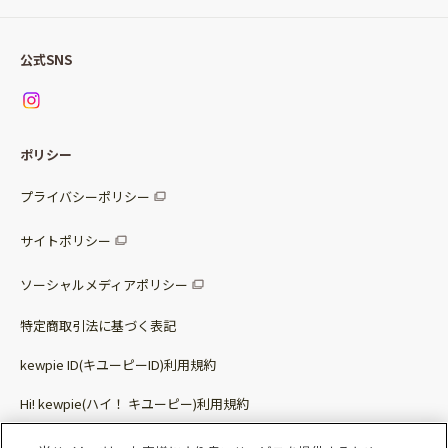
Qummy便り
Qummyの食卓提案
ご利用ガイド
すべてのサラダ
公式SNS
ニュース
お問い合わせ
サラダセット
調味料
レシピ
パッケージサラダ
ポリシー
トッピング
すべての調味料
惣菜サラダ
プライバシーポリシー
スープ
マヨネーズ・ドレッシング
サイトポリシー
パスタソース
その他
ソーシャルメディアポリシー
サステナブルフード
特定商取引法に基づく表記
ベビー・幼児食
kewpie ID(キユーピーID)利用規約
Hi! kewpie(ハイ！ キユーピー)利用規約
その他（カレーなど）
Qummy(キユーミー)利用規約​