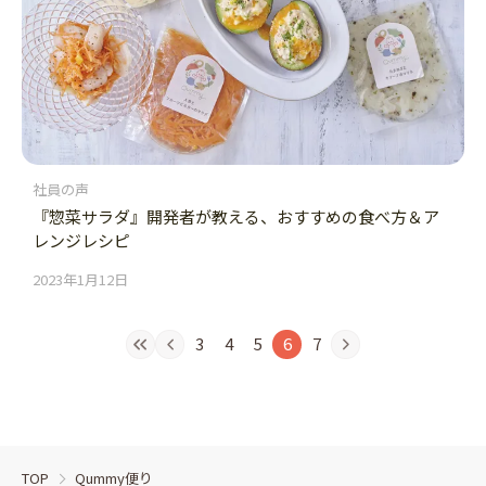
社員の声
『惣菜サラダ』開発者が教える、おすすめの食べ方＆ア
レンジレシピ
2023年1月12日
3
4
5
6
7
TOP
Qummy便り