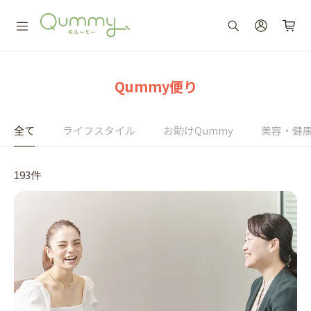
Qummy便り
全て
ライフスタイル
お助けQummy
美容・健
193件