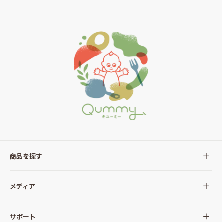
商品を探す
全ての商品
メディア
サラダ
Qummy(キユーミー)について
サポート