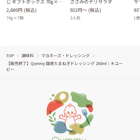
じ ギフトボックス 70g×7
ささみのデリサラダ
サ
瓶｜キユーピー
2,600円
(税込)
921円〜
(税込)
9
70g×7個
2人前
1
TOP
調味料
マヨネーズ・ドレッシング
【販売終了】Qummy 国産たまねぎドレッシング 200ml｜キユー
ピー